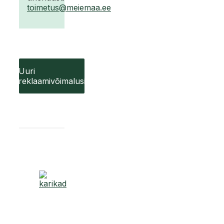
toimetus@meiemaa.ee
Uuri
reklaamivõimalusi