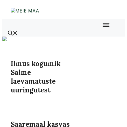
Liigu
sisu
juurde
Ilmus kogumik
Salme
laevamatuste
uuringutest
Saaremaal kasvas