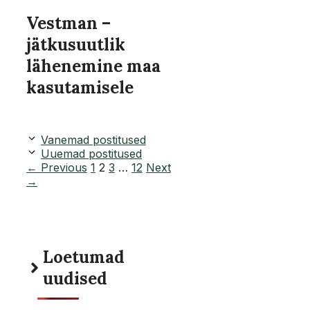
Vestman –
jätkusuutlik
lähenemine maa
kasutamisele
Vanemad postitused
Uuemad postitused
Page
Page
Page
Page
←
Previous
1
2
3
…
12
Next
→
Loetumad
uudised