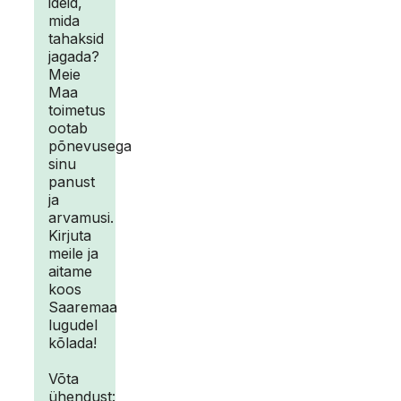
ideid,
mida
tahaksid
jagada?
Meie
Maa
toimetus
ootab
põnevusega
sinu
panust
ja
arvamusi.
Kirjuta
meile ja
aitame
koos
Saaremaa
lugudel
kõlada!
Võta
ühendust: