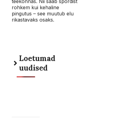
teekonnas. Nii saab spordist
rohkem kui kehaline
pingutus – see muutub elu
rikastavaks osaks.
Loetumad
uudised