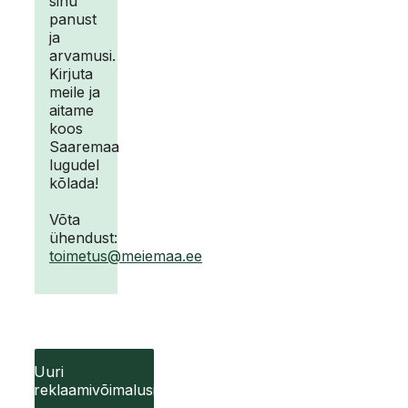
sinu
panust
ja
arvamusi.
Kirjuta
meile ja
aitame
koos
Saaremaa
lugudel
kõlada!
Võta
ühendust:
toimetus@meiemaa.ee
Uuri
reklaamivõimalusi