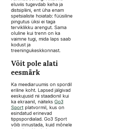
eluviis tugevdab keha ja
distsipliini, ent üha enam
spetsialiste hoiatab: füüsiline
pingutus üksi ei taga
terviklikku arengut. Sama
oluline kui trenn on ka
vaimne tugi, mida laps saab
kodust ja
treeningukeskkonnast.
Võit pole alati
eesmärk
Ka meediaruumis on spordil
eriline koht. Lapsed jälgivad
eeskujusid nii staadionil kui
ka ekraanil, näiteks
Go3
Sport
platvormil, kus on
esindatud erinevad
tippspordialad. Go3 Sport
võib innustada, kuid mõnele