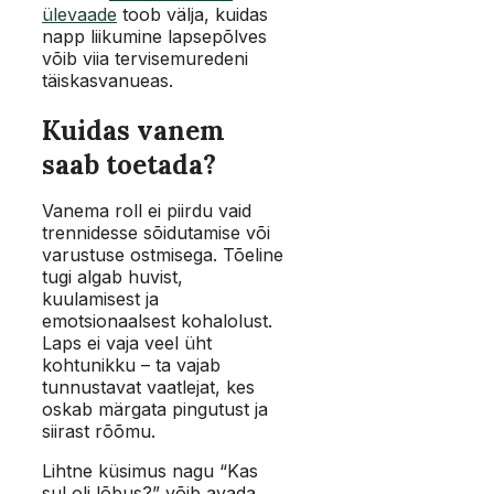
ülevaade
toob välja, kuidas
napp liikumine lapsepõlves
võib viia tervisemuredeni
täiskasvanueas.
Kuidas vanem
saab toetada?
Vanema roll ei piirdu vaid
trennidesse sõidutamise või
varustuse ostmisega. Tõeline
tugi algab huvist,
kuulamisest ja
emotsionaalsest kohalolust.
Laps ei vaja veel üht
kohtunikku – ta vajab
tunnustavat vaatlejat, kes
oskab märgata pingutust ja
siirast rõõmu.
Lihtne küsimus nagu “Kas
sul oli lõbus?” võib avada