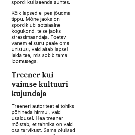
spordi kui iseenda suhtes.
Kõik lapsed ei pea jõudma
tippu. Mõne jaoks on
spordiklubi sotsiaalne
kogukond, teise jaoks
stressimaandaja. Toetav
vanem ei suru peale oma
unistusi, vaid aitab lapsel
leida tee, mis sobib tema
loomusega.
Treener kui
vaimse kultuuri
kujundaja
Treeneri autoriteet ei tohiks
põhineda hirmul, vaid
usaldusel. Hea treener
mõistab, et tehnika on vaid
osa tervikust. Sama olulised