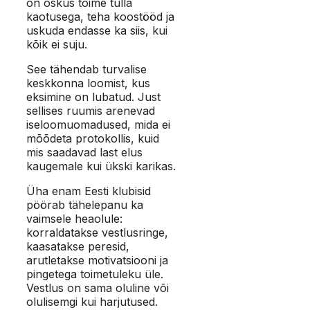
on oskus toime tulla
kaotusega, teha koostööd ja
uskuda endasse ka siis, kui
kõik ei suju.
See tähendab turvalise
keskkonna loomist, kus
eksimine on lubatud. Just
sellises ruumis arenevad
iseloomuomadused, mida ei
mõõdeta protokollis, kuid
mis saadavad last elus
kaugemale kui ükski karikas.
Üha enam Eesti klubisid
pöörab tähelepanu ka
vaimsele heaolule:
korraldatakse vestlusringe,
kaasatakse peresid,
arutletakse motivatsiooni ja
pingetega toimetuleku üle.
Vestlus on sama oluline või
olulisemgi kui harjutused.