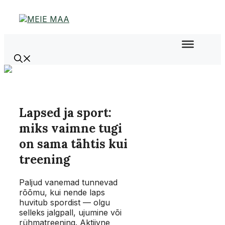
Liigu
sisu
juurde
Lapsed ja sport:
miks vaimne tugi
on sama tähtis kui
treening
Paljud vanemad tunnevad
rõõmu, kui nende laps
huvitub spordist — olgu
selleks jalgpall, ujumine või
rühmatreening. Aktiivne