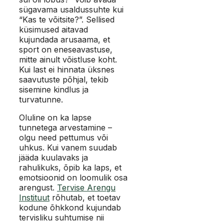
sügavama usaldussuhte kui
“Kas te võitsite?”. Sellised
küsimused aitavad
kujundada arusaama, et
sport on eneseavastuse,
mitte ainult võistluse koht.
Kui last ei hinnata üksnes
saavutuste põhjal, tekib
sisemine kindlus ja
turvatunne.
Oluline on ka lapse
tunnetega arvestamine –
olgu need pettumus või
uhkus. Kui vanem suudab
jääda kuulavaks ja
rahulikuks, õpib ka laps, et
emotsioonid on loomulik osa
arengust.
Tervise Arengu
Instituut
rõhutab, et toetav
kodune õhkkond kujundab
tervisliku suhtumise nii