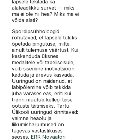
lapsele tekitada ka
alateadlikku survet — miks
ma ei ole nii hea? Miks ma ei
võida alati?
Spordipsühholoogid
rõhutavad, et lapsele tuleks
õpetada pingutuse, mitte
ainult tulemuse väärtust. Kui
keskenduda üksnes
medalitele või tabeliseisule,
võib sisemine motivatsioon
kaduda ja ärevus kasvada.
Uuringud on näidanud, et
läbipõlemine võib tekkida
juba varases eas, eriti kui
trenn muutub kellegi teise
ootuste täitmiseks. Tartu
Ülikooli uuringud kinnitavad:
vaimne heaolu ja
liikumisharjumused on
tugevas vastastikuses
seoses.
ERR Novaatori