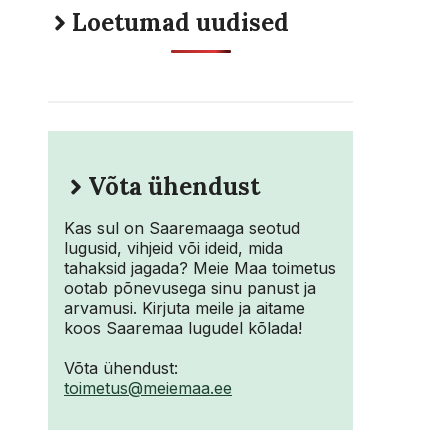
Loetumad uudised
Võta ühendust
Kas sul on Saaremaaga seotud
lugusid, vihjeid või ideid, mida
tahaksid jagada? Meie Maa toimetus
ootab põnevusega sinu panust ja
arvamusi. Kirjuta meile ja aitame
koos Saaremaa lugudel kõlada!
Võta ühendust:
toimetus@meiemaa.ee