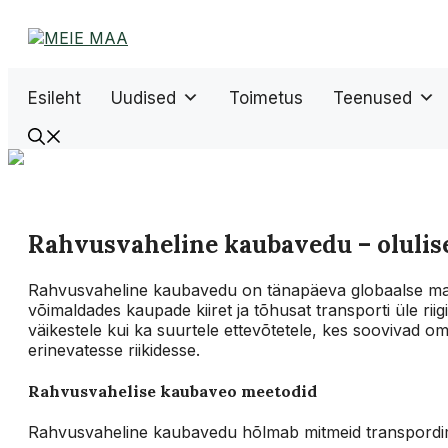
Liigu
sisu
juurde
Esileht
Uudised
Toimetus
Teenused
Rahvusvaheline kaubavedu – olulise
Rahvusvaheline kaubavedu on tänapäeva globaalse maj
võimaldades kaupade kiiret ja tõhusat transporti üle riigi
väikestele kui ka suurtele ettevõtetele, kes soovivad om
erinevatesse riikidesse.
Rahvusvahelise kaubaveo meetodid
Rahvusvaheline kaubavedu hõlmab mitmeid transpordime