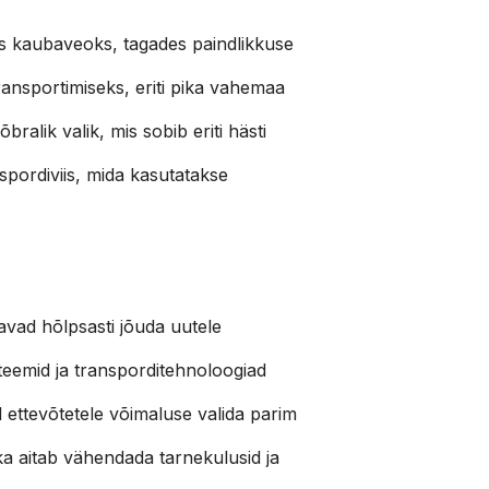
eks kaubaveoks, tagades paindlikkuse
ansportimiseks, eriti pika vahemaa
ralik valik, mis sobib eriti hästi
nspordiviis, mida kasutatakse
avad hõlpsasti jõuda uutele
teemid ja transporditehnoloogiad
 ettevõtetele võimaluse valida parim
ika aitab vähendada tarnekulusid ja