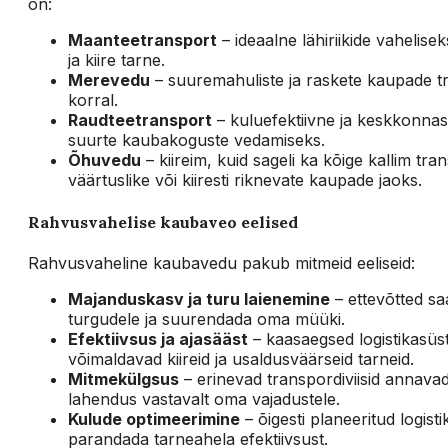
on:
Maanteetransport
– ideaalne lähiriikide vahelis
ja kiire tarne.
Merevedu
– suuremahuliste ja raskete kaupade tr
korral.
Raudteetransport
– kuluefektiivne ja keskkonnasõb
suurte kaubakoguste vedamiseks.
Õhuvedu
– kiireim, kuid sageli ka kõige kallim tra
väärtuslike või kiiresti riknevate kaupade jaoks.
Rahvusvahelise kaubaveo eelised
Rahvusvaheline kaubavedu pakub mitmeid eeliseid:
Majanduskasv ja turu laienemine
– ettevõtted sa
turgudele ja suurendada oma müüki.
Efektiivsus ja ajasääst
– kaasaegsed logistikasüs
võimaldavad kiireid ja usaldusväärseid tarneid.
Mitmekülgsus
– erinevad transpordiviisid annavad
lahendus vastavalt oma vajadustele.
Kulude optimeerimine
– õigesti planeeritud logist
parandada tarneahela efektiivsust.