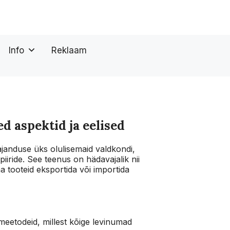
Info
Reklaam
d aspektid ja eelised
anduse üks olulisemaid valdkondi,
piiride. See teenus on hädavajalik nii
a tooteid eksportida või importida
etodeid, millest kõige levinumad