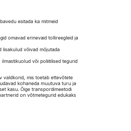
ubavedu esitada ka mitmeid
igid omavad erinevaid tollireegleid ja
 lisakulud võivad mõjutada
lmastikuolud või poliitilised tegurid
ev valdkond, mis toetab ettevõtete
suudavad kohaneda muutuva turu ja
lset kasu. Õige transpordimeetodi
d partnerid on võtmetegurid edukaks