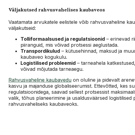
Väljakutsed rahvusvahelises kaubaveos
Vaatamata arvukatele eelistele võib rahvusvaheline ka
väljakutseid:
Tolliformaalsused ja regulatsioonid
– erinevad ri
piiranguid, mis võivad protsessi aeglustada.
Transpordikulud
– kütusehinnad, maksud ja muud
kaubaveo kogukulu.
Logistilised probleemid
– tarneahela katkestused, i
võivad mõjutada tarneaegu.
Rahvusvaheline kaubavedu
on oluline ja pidevalt aren
kasvu ja majanduse globaliseerumist. Ettevõtted, kes 
regulatsioonidega, saavad sellest protsessist maksimaa
valik, tõhus planeerimine ja usaldusväärsed logistilise
rahvusvaheliseks kaubaveoks.