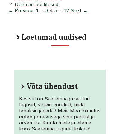
Uuemad postitused
Page
Page
Page
Page
Page
←
Previous
1
…
3
4
5
…
12
Next
→
Loetumad uudised
Võta ühendust
Kas sul on Saaremaaga seotud
lugusid, vihjeid või ideid, mida
tahaksid jagada? Meie Maa toimetus
ootab põnevusega sinu panust ja
arvamusi. Kirjuta meile ja aitame
koos Saaremaa lugudel kõlada!