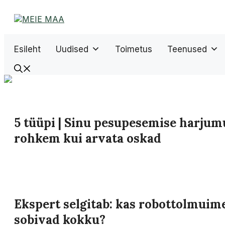
Liigu
sisu
juurde
Esileht
Uudised
Toimetus
Teenused
5 tüüpi | Sinu pesupesemise harjum
rohkem kui arvata oskad
Ekspert selgitab: kas robottolmuim
sobivad kokku?