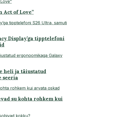
n Act of Love”
y Display’ga tipptelefoni
id
 heli ja täiustatud
 seeria
evad su kohta rohkem kui