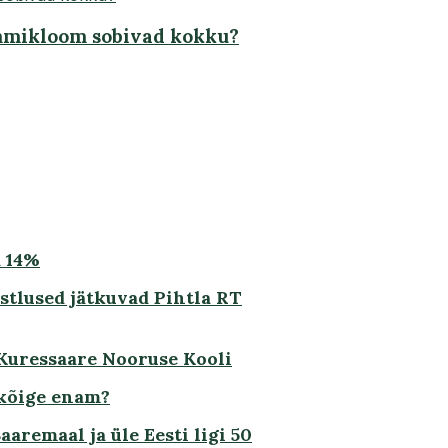
emmikloom sobivad kokku?
 14%
istlused jätkuvad Pihtla RT
 Kuressaare Nooruse Kooli
 kõige enam?
aremaal ja üle Eesti ligi 50