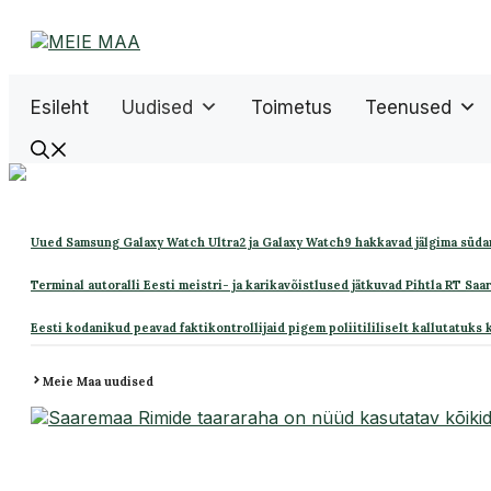
Liigu
sisu
juurde
Esileht
Uudised
Toimetus
Teenused
Uued Samsung Galaxy Watch Ultra2 ja Galaxy Watch9 hakkavad jälgima süda
Terminal autoralli Eesti meistri- ja karikavõistlused jätkuvad Pihtla RT Saa
Eesti kodanikud peavad faktikontrollijaid pigem poliitililiselt kallutatuks 
Meie Maa uudised