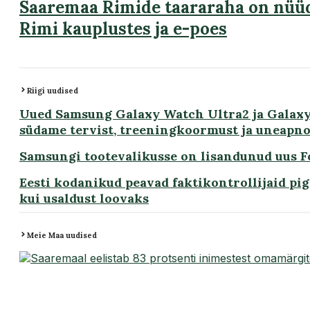
Saaremaa Rimide taararaha on nüüd
Rimi kauplustes ja e-poes
Riigi uudised
Uued Samsung Galaxy Watch Ultra2 ja Galax
südame tervist, treeningkoormust ja uneapn
Samsungi tootevalikusse on lisandunud uus Fo
Eesti kodanikud peavad faktikontrollijaid pige
kui usaldust loovaks
Meie Maa uudised