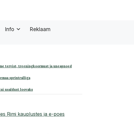
Info
Reklaam
me tervist, treeningkoormust ja uneapnoed
remaa sprintralliga
kui usaldust loovaks