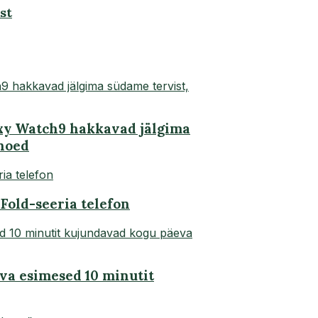
st
xy Watch9 hakkavad jälgima
pnoed
Fold-seeria telefon
eva esimesed 10 minutit