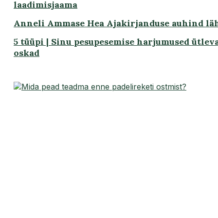
laadimisjaama
Anneli Ammase Hea Ajakirjanduse auhind lä
5 tüüpi | Sinu pesupesemise harjumused ütlev
oskad