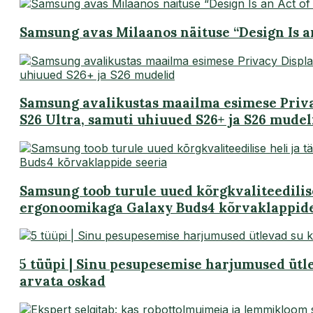
Samsung avas Milaanos näituse “Design Is a
Samsung avalikustas maailma esimese Privac
S26 Ultra, samuti uhiuued S26+ ja S26 mudel
Samsung toob turule uued kõrgkvaliteedilise
ergonoomikaga Galaxy Buds4 kõrvaklappide
5 tüüpi | Sinu pesupesemise harjumused ütl
arvata oskad