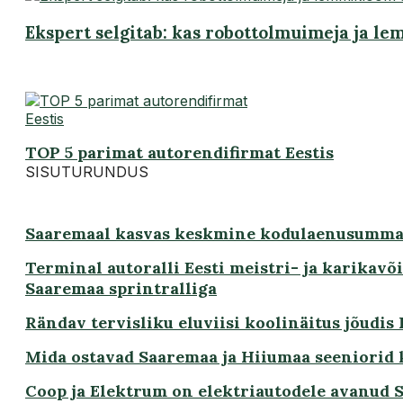
Ekspert selgitab: kas robottolmuimeja ja l
TOP 5 parimat autorendifirmat Eestis
SISUTURUNDUS
Saaremaal kasvas keskmine kodulaenusumma
Terminal autoralli Eesti meistri- ja karikavõ
Saaremaa sprintralliga
Rändav tervisliku eluviisi koolinäitus jõudis
Mida ostavad Saaremaa ja Hiiumaa seeniorid
Coop ja Elektrum on elektriautodele avanud Sa