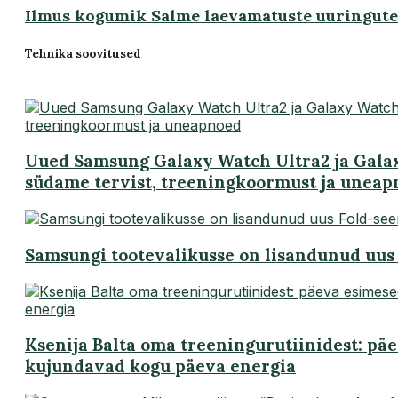
Ilmus kogumik Salme laevamatuste uuringute
Tehnika soovitused
Uued Samsung Galaxy Watch Ultra2 ja Gala
südame tervist, treeningkoormust ja unea
Samsungi tootevalikusse on lisandunud uus 
Ksenija Balta oma treeningurutiinidest: pä
kujundavad kogu päeva energia