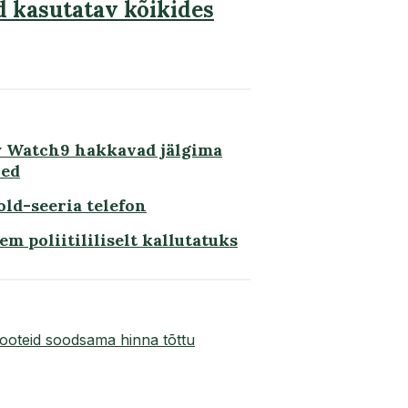
 kasutatav kõikides
y Watch9 hakkavad jälgima
oed
ld-seeria telefon
m poliitililiselt kallutatuks