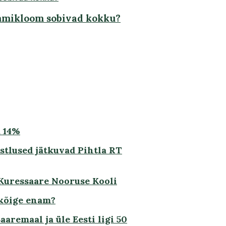
emmikloom sobivad kokku?
 14%
istlused jätkuvad Pihtla RT
 Kuressaare Nooruse Kooli
 kõige enam?
aremaal ja üle Eesti ligi 50