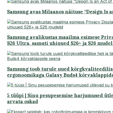
Samsung avas Milaanos näituse “Design Is a
Samsung avalikustas maailma esimese Privac
S26 Ultra, samuti uhiuued S26+ ja S26 mudel
Samsung toob turule uued kõrgkvaliteedilise
ergonoomikaga Galaxy Buds4 kõrvaklappide
5 tüüpi | Sinu pesupesemise harjumused ütl
arvata oskad