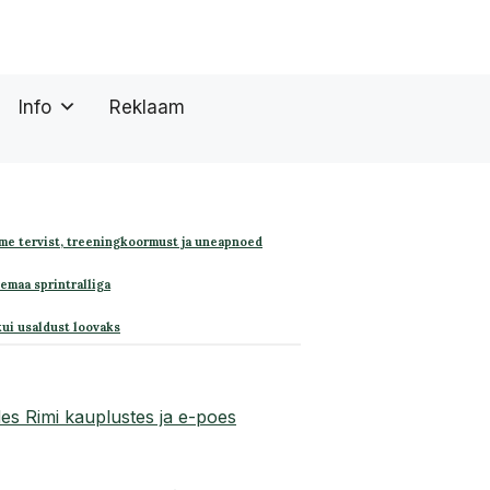
Info
Reklaam
me tervist, treeningkoormust ja uneapnoed
remaa sprintralliga
kui usaldust loovaks