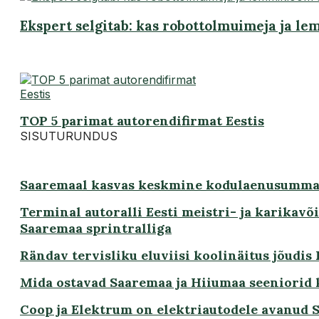
Ekspert selgitab: kas robottolmuimeja ja l
TOP 5 parimat autorendifirmat Eestis
SISUTURUNDUS
Saaremaal kasvas keskmine kodulaenusumma
Terminal autoralli Eesti meistri- ja karikavõ
Saaremaa sprintralliga
Rändav tervisliku eluviisi koolinäitus jõudis
Mida ostavad Saaremaa ja Hiiumaa seeniorid
Coop ja Elektrum on elektriautodele avanud Sa