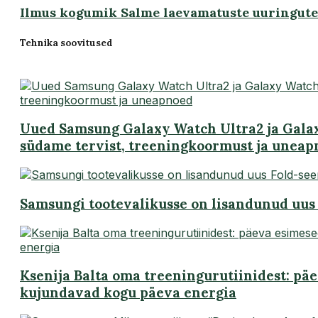
Ilmus kogumik Salme laevamatuste uuringute
Tehnika soovitused
Uued Samsung Galaxy Watch Ultra2 ja Gala
südame tervist, treeningkoormust ja unea
Samsungi tootevalikusse on lisandunud uus 
Ksenija Balta oma treeningurutiinidest: pä
kujundavad kogu päeva energia