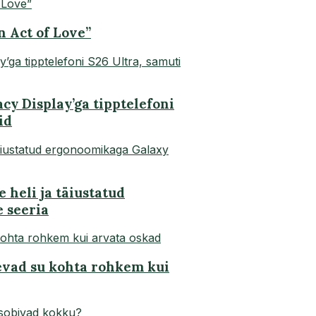
n Act of Love”
y Display’ga tipptelefoni
id
 heli ja täiustatud
 seeria
evad su kohta rohkem kui