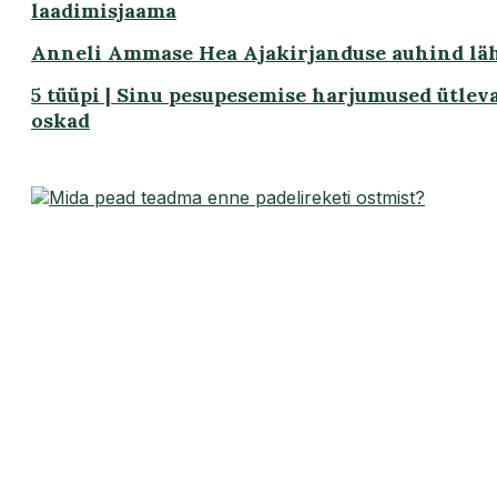
laadimisjaama
Anneli Ammase Hea Ajakirjanduse auhind lä
5 tüüpi | Sinu pesupesemise harjumused ütlev
oskad