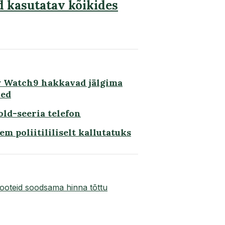
 kasutatav kõikides
y Watch9 hakkavad jälgima
oed
ld-seeria telefon
m poliitililiselt kallutatuks