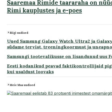
Saaremaa Rimide taararaha on nüüd
Rimi kauplustes ja e-poes
Riigi uudised
Uued Samsung Galaxy Watch Ultra2 ja Galax
südame tervist, treeningkoormust ja uneapn
Samsungi tootevalikusse on lisandunud uus Fo
Eesti kodanikud peavad faktikontrollijaid pige
kui usaldust loovaks
Meie Maa uudised