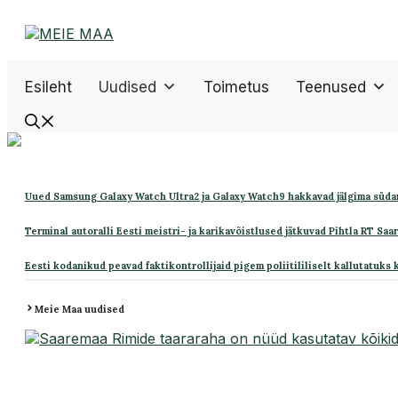
Liigu
sisu
juurde
Esileht
Uudised
Toimetus
Teenused
Uued Samsung Galaxy Watch Ultra2 ja Galaxy Watch9 hakkavad jälgima süda
Terminal autoralli Eesti meistri- ja karikavõistlused jätkuvad Pihtla RT Saa
Eesti kodanikud peavad faktikontrollijaid pigem poliitililiselt kallutatuks 
Meie Maa uudised