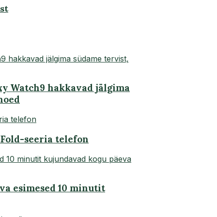
st
xy Watch9 hakkavad jälgima
pnoed
Fold-seeria telefon
eva esimesed 10 minutit