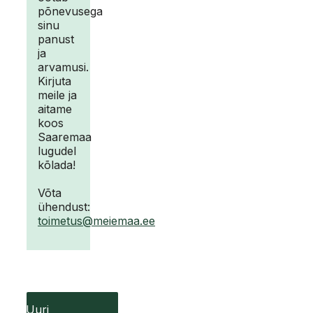
põnevusega
sinu
panust
ja
arvamusi.
Kirjuta
meile ja
aitame
koos
Saaremaa
lugudel
kõlada!
Võta
ühendust:
toimetus@meiemaa.ee
Uuri