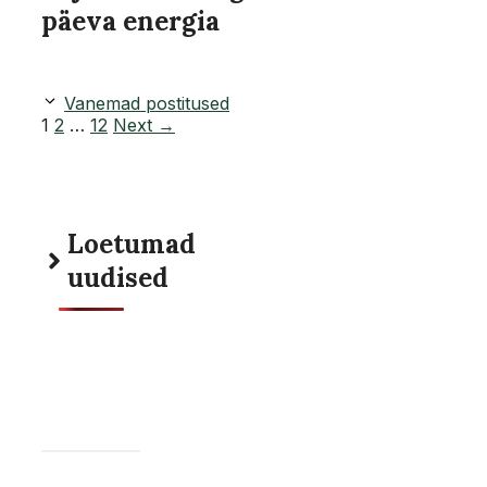
päeva energia
Vanemad postitused
Page
Page
Page
1
2
…
12
Next
→
Loetumad
uudised