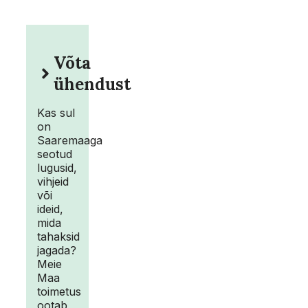
Võta
ühendust
Kas sul
on
Saaremaaga
seotud
lugusid,
vihjeid
või
ideid,
mida
tahaksid
jagada?
Meie
Maa
toimetus
ootab