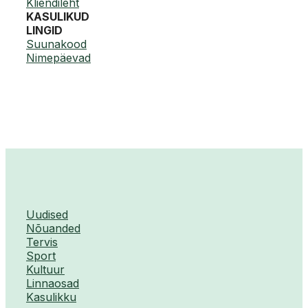
Kliendileht
KASULIKUD
LINGID
Suunakood
Nimepäevad
Uudised
Nõuanded
Tervis
Sport
Kultuur
Linnaosad
Kasulikku