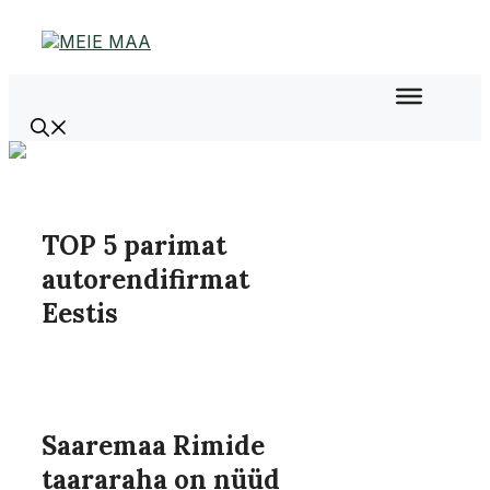
Liigu
sisu
juurde
TOP 5 parimat
autorendifirmat
Eestis
Saaremaa Rimide
taararaha on nüüd