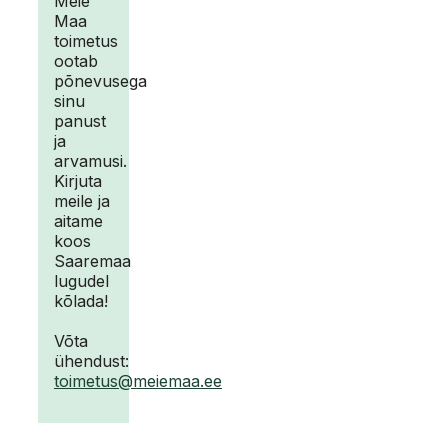
Meie
Maa
toimetus
ootab
põnevusega
sinu
panust
ja
arvamusi.
Kirjuta
meile ja
aitame
koos
Saaremaa
lugudel
kõlada!
Võta
ühendust:
toimetus@meiemaa.ee