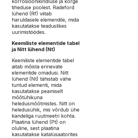
korrosioonikindluse ja kõrge
tiheduse poolest. Radeford
lühend (Rf) viitab
haruldasele elemendile, mida
kasutatakse teaduslikes
uurimistöödes.
Keemiliste elementide tabel
ja Nitt lühend (Nt)
Keemiliste elementide tabel
aitab mõista erinevate
elementide omadusi. Nitt
lühend (Nt) tähistab vähe
tuntud elementi, mida
kasutatakse peamiselt
mõõtühikuna
heledusmõõtmistes. Nitt on
heledusühik, mis võrdub ühe
kandeliga ruutmeetri kohta.
Plaatina lühend (Pt) on
oluline, sest plaatina
kasutatakse katalüsaatorites