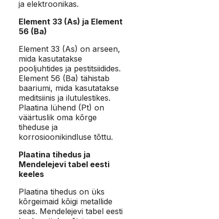
ja elektroonikas.
Element 33 (As) ja Element
56 (Ba)
Element 33 (As) on arseen,
mida kasutatakse
pooljuhtides ja pestitsiidides.
Element 56 (Ba) tähistab
baariumi, mida kasutatakse
meditsiinis ja ilutulestikes.
Plaatina lühend (Pt) on
väärtuslik oma kõrge
tiheduse ja
korrosioonikindluse tõttu.
Plaatina tihedus ja
Mendelejevi tabel eesti
keeles
Plaatina tihedus on üks
kõrgeimaid kõigi metallide
seas. Mendelejevi tabel eesti