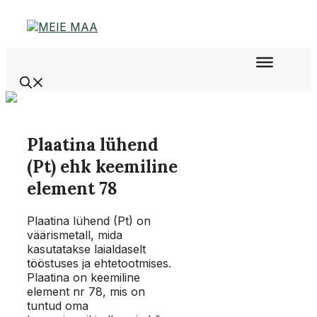
Liigu
sisu
juurde
Plaatina lühend
(Pt) ehk keemiline
element 78
Plaatina lühend (Pt) on
väärismetall, mida
kasutatakse laialdaselt
tööstuses ja ehtetootmises.
Plaatina on keemiline
element nr 78, mis on
tuntud oma