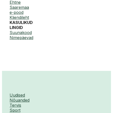
Ehtne
Saaremaa
e-pood
Kliendileht
KASULIKUD
LINGID
Suunakood
Nimepäevad
Uudised
Nõuanded
Tervis
Sport