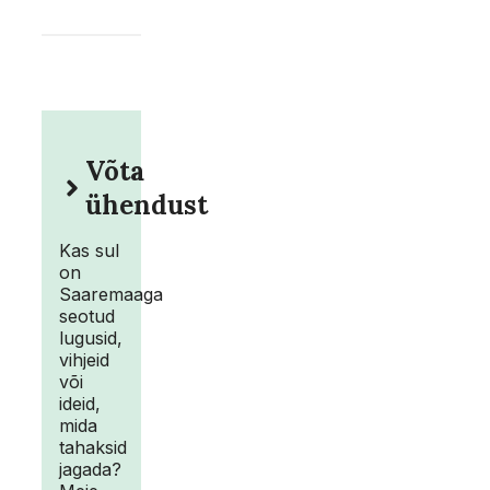
Võta
ühendust
Kas sul
on
Saaremaaga
seotud
lugusid,
vihjeid
või
ideid,
mida
tahaksid
jagada?