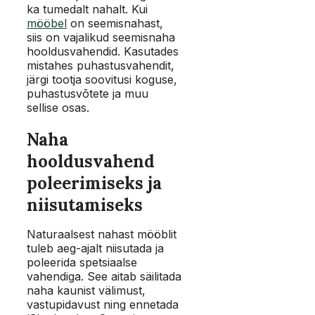
ka tumedalt nahalt. Kui
mööbel
on seemisnahast,
siis on vajalikud seemisnaha
hooldusvahendid. Kasutades
mistahes puhastusvahendit,
järgi tootja soovitusi koguse,
puhastusvõtete ja muu
sellise osas.
Naha
hooldusvahend
poleerimiseks ja
niisutamiseks
Naturaalsest nahast mööblit
tuleb aeg-ajalt niisutada ja
poleerida spetsiaalse
vahendiga. See aitab säilitada
naha kaunist välimust,
vastupidavust ning ennetada