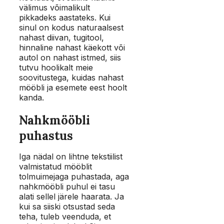
välimus võimalikult
pikkadeks aastateks. Kui
sinul on kodus naturaalsest
nahast diivan, tugitool,
hinnaline nahast käekott või
autol on nahast istmed, siis
tutvu hoolikalt meie
soovitustega, kuidas nahast
mööbli ja esemete eest hoolt
kanda.
Nahkmööbli
puhastus
Iga nädal on lihtne tekstiilist
valmistatud mööblit
tolmuimejaga puhastada, aga
nahkmööbli puhul ei tasu
alati sellel järele haarata. Ja
kui sa siiski otsustad seda
teha, tuleb veenduda, et