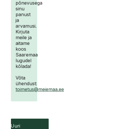
põnevusega
sinu
panust
ja
arvamusi.
Kirjuta
meile ja
aitame
koos
Saaremaa
lugudel
kõlada!
Võta
ühendust:
toimetus@meiemaa.ee
Uuri