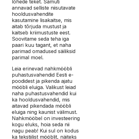
lõhede teket. Samuti
annavad selliste niisutavate
hooldusvahendite
kasutamine lisakaitse, mis
aitab tõrjuda mustust ja
kaitseb kriimustuste eest.
Soovitame seda teha iga
paari kuu tagant, et naha
parimad omadused säiliksid
parimal moel.
Leia erinevad nahkmööbli
puhastusvahendid Eesti e-
poodidest ja pikenda ajatu
mööbli eluiga. Valikust leiad
naha puhastusvahendid kui
ka hooldusvahendid, mis
aitavad pikendada mööbli
eluiga ning kaunist välimust.
Nahkmööbel on investeering
kogu eluks, hoia seda nii
nagu peab! Kui sul on kodus
ka tekstiilist mööblit, näiteks