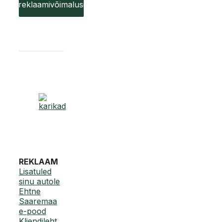
reklaamivõimalusi
REKLAAM
Lisatuled
sinu autole
Ehtne
Saaremaa
e-pood
Kliendileht