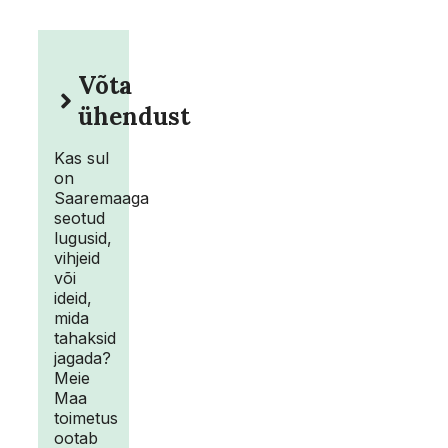
Võta
ühendust
Kas sul
on
Saaremaaga
seotud
lugusid,
vihjeid
või
ideid,
mida
tahaksid
jagada?
Meie
Maa
toimetus
ootab