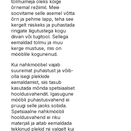
tolmuimeja oleks kõige
õrnemal režiimil. Meie
soovitame selle asemel võtta
õrn ja pehme lapp, teha see
kergelt niiskeks ja puhastada
ringjate liigutustega kogu
diivan või tugitool. Sellega
eemaldad tolmu ja muu
kerge mustuse, mis on
mööblile kogunenud.
Kui nahkmööbel vajab
suuremat puhastust ja võib-
olla isegi plekkide
eemaldamist, siis tasub
kasutada mõnda spetsiaalset
hooldusvahendit. Igasugune
mööbli puhastusvahend ei
pruugi selle jaoks sobida.
Spetsiaalne nahkmööbli
hooldusvahend ei riku
materjali ja aitab eemaldada
tekkinud plekid nii valgelt kui