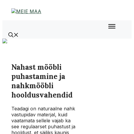
Liigu
sisu
juurde
Nahast mööbli
puhastamine ja
nahkmööbli
hooldusvahendid
Teadagi on naturaalne nahk
vastupidav materjal, kuid
vaatamata sellele vajab ka
see regulaarset puhastust ja
hooldust, et säiliks kaunis