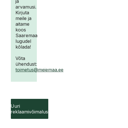
ja
arvamusi.
Kirjuta
meile ja
aitame
koos
Saaremaa
lugudel
kõlada!
Võta
ühendust:
toimetus@meiemaa.ee
Uuri
reklaamivõimalusi