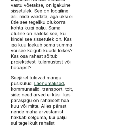
vastu võetakse, on igakuine
sissetulek. See on loogiline
asi, mida vaadata, aga üksi ei
ütle see tegeliku olukorra
kohta kuigi palju. Sama
oluline on näiteks see, kui
kindel see sissetulek on. Kas
iga kuu laekub sama summa
või see kõigub kuude lõikes?
Kas osa rahast sõltub
projektidest, tulemustest või
hooajast?
Seejärel tulevad mängu
püsikulud.
Laenumaksed
,
kommunaalid, transport, toit,
side: need arved ei küsi, kas
parasjagu on rahaliselt hea
kuu või mitte. Alles pärast
nende maha arvestamist
hakkab selguma, kui palju
sul tegelikult rahalist