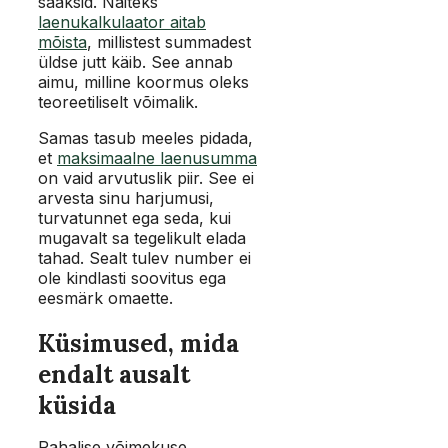
saaksid. Näiteks
laenukalkulaator aitab
mõista
, millistest summadest
üldse jutt käib. See annab
aimu, milline koormus oleks
teoreetiliselt võimalik.
Samas tasub meeles pidada,
et
maksimaalne laenusumma
on vaid arvutuslik piir. See ei
arvesta sinu harjumusi,
turvatunnet ega seda, kui
mugavalt sa tegelikult elada
tahad. Sealt tulev number ei
ole kindlasti soovitus ega
eesmärk omaette.
Küsimused, mida
endalt ausalt
küsida
Rahalise võimekuse