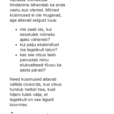
hindamine tähendab ka enda
vastu aus olemist. Mõned
küsimused ei ole mugavad,
aga aitavad selgust luua:
mis saab siis, kui
sissetulek mõneks
ajaks väheneb?
kui palju ebakindlust
ma tegelikult talun?
kas see otsus teeb
panustab minu
elukvaliteedi tõusu ka
aasta pärast?
Need küsimused aitavad
vältida olukorda, kus otsus
tundub hetkel hea, kuid
hiljem tuleb välja, et
tegelikult on see liigselt
koormav.