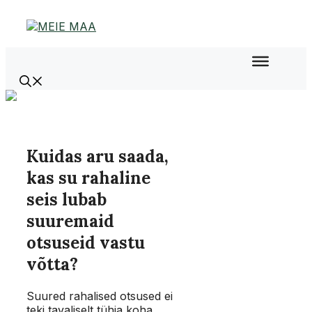
Liigu
sisu
juurde
Kuidas aru saada,
kas su rahaline
seis lubab
suuremaid
otsuseid vastu
võtta?
Suured rahalised otsused ei
teki tavaliselt tühja koha