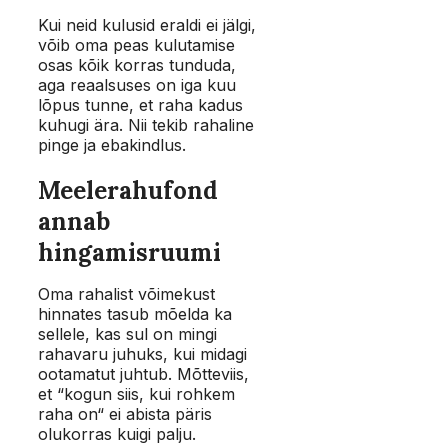
Kui neid kulusid eraldi ei jälgi,
võib oma peas kulutamise
osas kõik korras tunduda,
aga reaalsuses on iga kuu
lõpus tunne, et raha kadus
kuhugi ära. Nii tekib rahaline
pinge ja ebakindlus.
Meelerahufond
annab
hingamisruumi
Oma rahalist võimekust
hinnates tasub mõelda ka
sellele, kas sul on mingi
rahavaru juhuks, kui midagi
ootamatut juhtub. Mõtteviis,
et “kogun siis, kui rohkem
raha on“ ei abista päris
olukorras kuigi palju.