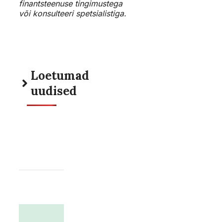
finantsteenuse tingimustega
või konsulteeri spetsialistiga.
Loetumad
uudised