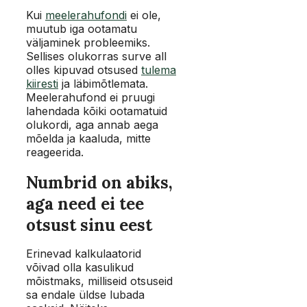
Kui
meelerahufondi
ei ole,
muutub iga ootamatu
väljaminek probleemiks.
Sellises olukorras surve all
olles kipuvad otsused
tulema
kiiresti
ja läbimõtlemata.
Meelerahufond ei pruugi
lahendada kõiki ootamatuid
olukordi, aga annab aega
mõelda ja kaaluda, mitte
reageerida.
Numbrid on abiks,
aga need ei tee
otsust sinu eest
Erinevad kalkulaatorid
võivad olla kasulikud
mõistmaks, milliseid otsuseid
sa endale üldse lubada