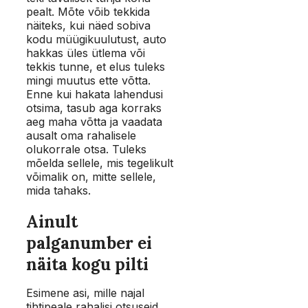
pealt. Mõte võib tekkida
näiteks, kui näed sobiva
kodu müügikuulutust, auto
hakkas üles ütlema või
tekkis tunne, et elus tuleks
mingi muutus ette võtta.
Enne kui hakata lahendusi
otsima, tasub aga korraks
aeg maha võtta ja vaadata
ausalt oma rahalisele
olukorrale otsa. Tuleks
mõelda sellele, mis tegelikult
võimalik on, mitte sellele,
mida tahaks.
Ainult
palganumber ei
näita kogu pilti
Esimene asi, mille najal
tihtipeale rahalisi otsuseid