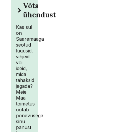
Võta
ühendust
Kas sul
on
Saaremaaga
seotud
lugusid,
vihjeid
või
ideid,
mida
tahaksid
jagada?
Meie
Maa
toimetus
ootab
põnevusega
sinu
panust