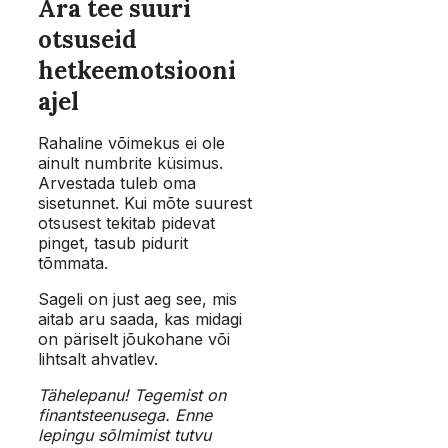
Ära tee suuri
otsuseid
hetkeemotsiooni
ajel
Rahaline võimekus ei ole
ainult numbrite küsimus.
Arvestada tuleb oma
sisetunnet. Kui mõte suurest
otsusest tekitab pidevat
pinget, tasub pidurit
tõmmata.
Sageli on just aeg see, mis
aitab aru saada, kas midagi
on päriselt jõukohane või
lihtsalt ahvatlev.
Tähelepanu! Tegemist on
finantsteenusega. Enne
lepingu sõlmimist tutvu