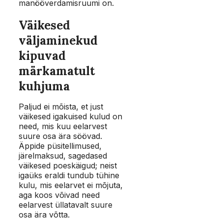
manööverdamisruumi on.
Väikesed
väljaminekud
kipuvad
märkamatult
kuhjuma
Paljud ei mõista, et just
väikesed igakuised kulud on
need, mis kuu eelarvest
suure osa ära söövad.
Äppide püsitellimused,
järelmaksud, sagedased
väikesed poeskäigud; neist
igaüks eraldi tundub tühine
kulu, mis eelarvet ei mõjuta,
aga koos võivad need
eelarvest üllatavalt suure
osa ära võtta.