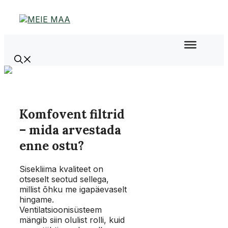
Liigu
sisu
juurde
Komfovent filtrid
– mida arvestada
enne ostu?
Sisekliima kvaliteet on
otseselt seotud sellega,
millist õhku me igapäevaselt
hingame.
Ventilatsioonisüsteem
mängib siin olulist rolli, kuid