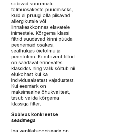
sobivad suuremate
tolmuosakeste püüdmiseks,
kuid ei pruugi olla piisavad
allergikutele või
linnakeskkonnas elavatele
inimestele. Kõrgema klassi
filtrid suudavad kinni püüda
peenemaid osakesi,
sealhulgas õietolmu ja
peentolmu. Komfovent filtrid
on saadaval erinevates
klassides ning valik sõltub nii
elukohast kui ka
individuaalsetest vajadustest.
Kui eesmärk on
maksimaalne õhukvaliteet,
tasub valida kõrgema
klassiga filter.
Sobivus konkreetse
seadmega
Iga ventilatsiooniseade on