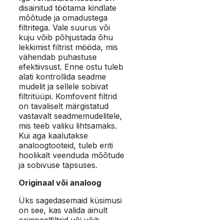
disainitud töötama kindlate
mõõtude ja omadustega
filtritega. Vale suurus või
kuju võib põhjustada õhu
lekkimist filtrist mööda, mis
vähendab puhastuse
efektiivsust. Enne ostu tuleb
alati kontrollida seadme
mudelit ja sellele sobivat
filtritüüpi. Komfovent filtrid
on tavaliselt märgistatud
vastavalt seadmemudelitele,
mis teeb valiku lihtsamaks.
Kui aga kaalutakse
analoogtooteid, tuleb eriti
hoolikalt veenduda mõõtude
ja sobivuse täpsuses.
Originaal või analoog
Üks sagedasemaid küsimusi
on see, kas valida ainult
originaalfiltrid või võib