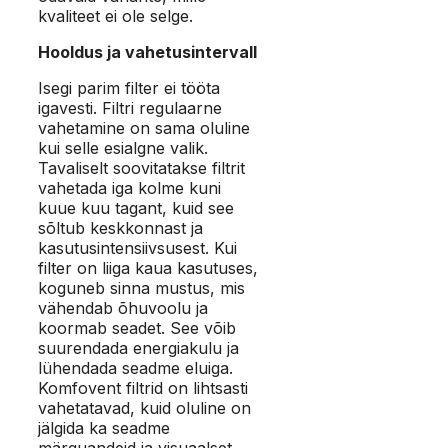
kvaliteet ei ole selge.
Hooldus ja vahetusintervall
Isegi parim filter ei tööta
igavesti. Filtri regulaarne
vahetamine on sama oluline
kui selle esialgne valik.
Tavaliselt soovitatakse filtrit
vahetada iga kolme kuni
kuue kuu tagant, kuid see
sõltub keskkonnast ja
kasutusintensiivsusest. Kui
filter on liiga kaua kasutuses,
koguneb sinna mustus, mis
vähendab õhuvoolu ja
koormab seadet. See võib
suurendada energiakulu ja
lühendada seadme eluiga.
Komfovent filtrid on lihtsasti
vahetatavad, kuid oluline on
jälgida ka seadme
märguandeid ja visuaalset