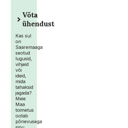
Võta
ühendust
Kas sul
on
Saaremaaga
seotud
lugusid,
vihjeid
või
ideid,
mida
tahaksid
jagada?
Meie
Maa
toimetus
ootab
põnevusega
sinu