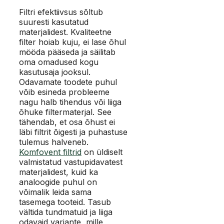
Filtri efektiivsus sõltub
suuresti kasutatud
materjalidest. Kvaliteetne
filter hoiab kuju, ei lase õhul
mööda pääseda ja säilitab
oma omadused kogu
kasutusaja jooksul.
Odavamate toodete puhul
võib esineda probleeme
nagu halb tihendus või liiga
õhuke filtermaterjal. See
tähendab, et osa õhust ei
läbi filtrit õigesti ja puhastuse
tulemus halveneb.
Komfovent filtrid
on üldiselt
valmistatud vastupidavatest
materjalidest, kuid ka
analoogide puhul on
võimalik leida sama
tasemega tooteid. Tasub
vältida tundmatuid ja liiga
odavaid variante, mille