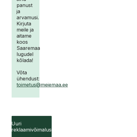
panust
ja
arvamusi.
Kirjuta
meile ja
aitame
koos
Saaremaa
lugudel
kõlada!
Võta
ühendust:
toimetus@meiemaa.ee
Uuri
reklaamivõimalusi