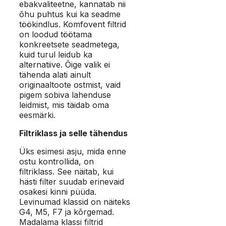
ebakvaliteetne, kannatab nii
õhu puhtus kui ka seadme
töökindlus. Komfovent filtrid
on loodud töötama
konkreetsete seadmetega,
kuid turul leidub ka
alternatiive. Õige valik ei
tähenda alati ainult
originaaltoote ostmist, vaid
pigem sobiva lahenduse
leidmist, mis täidab oma
eesmärki.
Filtriklass ja selle tähendus
Üks esimesi asju, mida enne
ostu kontrollida, on
filtriklass. See näitab, kui
hästi filter suudab erinevaid
osakesi kinni püüda.
Levinumad klassid on näiteks
G4, M5, F7 ja kõrgemad.
Madalama klassi filtrid