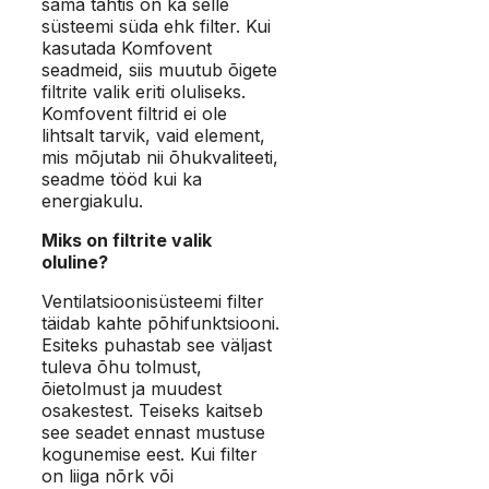
sama tähtis on ka selle
süsteemi süda ehk filter. Kui
kasutada Komfovent
seadmeid, siis muutub õigete
filtrite valik eriti oluliseks.
Komfovent filtrid ei ole
lihtsalt tarvik, vaid element,
mis mõjutab nii õhukvaliteeti,
seadme tööd kui ka
energiakulu.
Miks on filtrite valik
oluline?
Ventilatsioonisüsteemi filter
täidab kahte põhifunktsiooni.
Esiteks puhastab see väljast
tuleva õhu tolmust,
õietolmust ja muudest
osakestest. Teiseks kaitseb
see seadet ennast mustuse
kogunemise eest. Kui filter
on liiga nõrk või