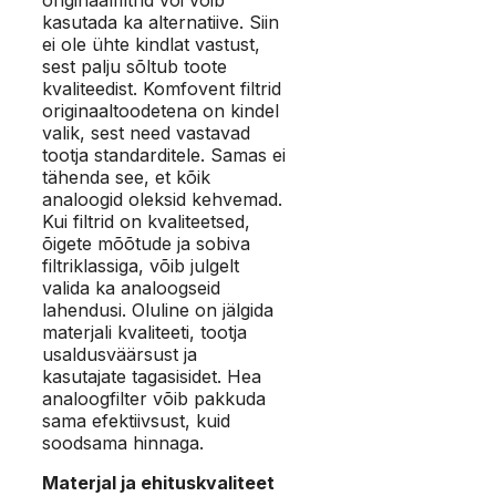
kasutada ka alternatiive. Siin
ei ole ühte kindlat vastust,
sest palju sõltub toote
kvaliteedist. Komfovent filtrid
originaaltoodetena on kindel
valik, sest need vastavad
tootja standarditele. Samas ei
tähenda see, et kõik
analoogid oleksid kehvemad.
Kui filtrid on kvaliteetsed,
õigete mõõtude ja sobiva
filtriklassiga, võib julgelt
valida ka analoogseid
lahendusi. Oluline on jälgida
materjali kvaliteeti, tootja
usaldusväärsust ja
kasutajate tagasisidet. Hea
analoogfilter võib pakkuda
sama efektiivsust, kuid
soodsama hinnaga.
Materjal ja ehituskvaliteet