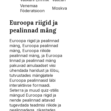
Venemaa
Moskva
Föderatsioon
Euroopa riigid ja
pealinnad mäng
Euroopa riigid ja pealinnad
mäng, Euroopa pealinnad
mäng, Euroopa riikide
pealinnad mäng, ja Euroopa
linnad ja pealinnad mäng
pakuvad ainulaadset viisi
ühendada haridust ja lõbu,
tutvustades mängijatele
Euroopa pealinnasid läbi
interaktiivse formaadi.
Seterra ja muud quiz-stiilis
mängud Euroopa riigid ja
nende pealinnad aitavad
tugevdada teadmisi riikide ja
pealinnadega, rikastades