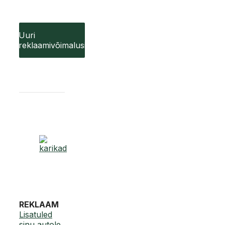
Uuri
reklaamivõimalusi
REKLAAM
Lisatuled
sinu autole