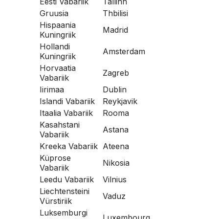
Eesti Vabariik
Tallinn
Gruusia
Thbilisi
Hispaania
Madrid
Kuningriik
Hollandi
Amsterdam
Kuningriik
Horvaatia
Zagreb
Vabariik
Iirimaa
Dublin
Islandi Vabariik
Reykjavik
Itaalia Vabariik
Rooma
Kasahstani
Astana
Vabariik
Kreeka Vabariik
Ateena
Küprose
Nikosia
Vabariik
Leedu Vabariik
Vilnius
Liechtensteini
Vaduz
Vürstiriik
Luksemburgi
Luxembourg