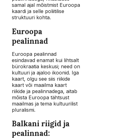
samal ajal mõistmist Euroopa
kaardi ja selle poliitilise
struktuuri kohta.
Euroopa
pealinnad
Euroopa pealinnad
esindavad enamat kui lihtsalt
bürokraatia keskusi; need on
kultuuri ja ajaloo ikoonid. Iga
kaart, olgu see siis riikide
kaart või maailma kaart
riikide ja pealinnadega, aitab
mõista Euroopa tähtsust
maailmas ja tema kultuurilist
pluralismi.
Balkani riigid ja
pealinnad: