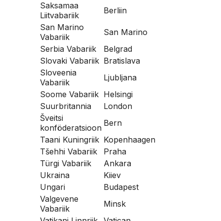
Saksamaa
Berliin
Liitvabariik
San Marino
San Marino
Vabariik
Serbia Vabariik
Belgrad
Slovaki Vabariik
Bratislava
Sloveenia
Ljubljana
Vabariik
Soome Vabariik
Helsingi
Suurbritannia
London
Šveitsi
Bern
konföderatsioon
Taani Kuningriik
Kopenhaagen
Tšehhi Vabariik
Praha
Türgi Vabariik
Ankara
Ukraina
Kiiev
Ungari
Budapest
Valgevene
Minsk
Vabariik
Vatikani Linnriik
Vatican