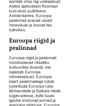
esindab oma riigi unikaalsust.
Alates ajaloolisest Roomast
kuni elust pulbitseva
Amsterdamini, Euroopa
pealinnad avavad uksed
minevikule ja loovad tee
tulevikku.
Euroopa riigid ja
pealinnad
Euroopa riigid ja pealinnad
moodustavad rikkaliku
kultuurilise lõuendi, mis
kajastab Euroopa
mitmekesisust. Euroopa
kaart pealinnadega lubab
sukelduda Euroopa Liidu
liikmesriikide ja Balkani riikide
sügavustesse, esile tuues
igaühe eristuvad jooned ja
ajaloolise tähtsuse. Euroopa