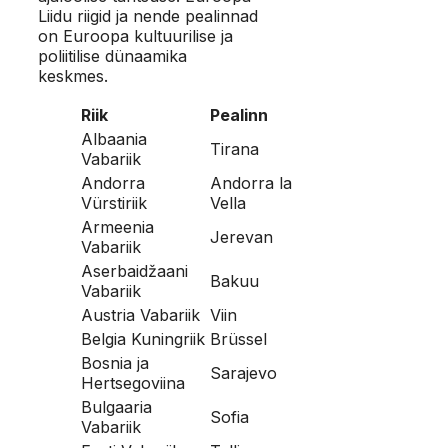
Liidu riigid ja nende pealinnad
on Euroopa kultuurilise ja
poliitilise dünaamika
keskmes.
Riik
Pealinn
Albaania
Tirana
Vabariik
Andorra
Andorra la
Vürstiriik
Vella
Armeenia
Jerevan
Vabariik
Aserbaidžaani
Bakuu
Vabariik
Austria Vabariik
Viin
Belgia Kuningriik
Brüssel
Bosnia ja
Sarajevo
Hertsegoviina
Bulgaaria
Sofia
Vabariik