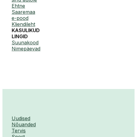
Ehtne
Saaremaa
e-pood
Kliendileht
KASULIKUD
LINGID
Suunakood
Nimepäevad
Uudised
Nõuanded
Tervis
Sport