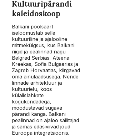
Kultuuripärandi
kaleidoskoop
Balkani poolsaart
iseloomustab selle
kultuuriline ja ajalooline
mitmekülgsus, kus Balkani
riigid ja pealinnad nagu
Belgrad Serbias, Ateena
Kreekas, Sofia Bulgaarias ja
Zagreb Horvaatias, kiirgavad
oma ainulaadsusega. Nende
linnade arhitektuur ja
kultuurielu, koos
külalislahkete
kogukondadega,
moodustavad sügava
pärandi kanga. Balkani
pealinnad on ajaloo säilitajad
ja samas edasiviivad jõud
Euroopa integratsioonis.