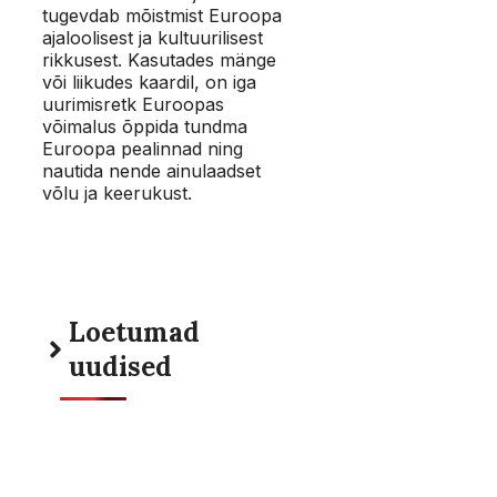
tugevdab mõistmist Euroopa
ajaloolisest ja kultuurilisest
rikkusest. Kasutades mänge
või liikudes kaardil, on iga
uurimisretk Euroopas
võimalus õppida tundma
Euroopa pealinnad ning
nautida nende ainulaadset
võlu ja keerukust.
Loetumad
uudised