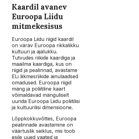
Kaardil avanev
Euroopa Liidu
mitmekesisus
Euroopa Liidu riigid kaardil
on värav Euroopa rikkalikku
kultuuri ja ajalukku.
Tutvudes riikide kaardiga ja
maailma kaardiga, kus on
riigid ja pealinnad, avastame
ELi liikmesriikide ainulaadsed
omadused. Euroopa riigid
mäng ja poliitiline kaart
võimaldavad mänguliselt
uurida Euroopa Liidu poliitilisi
ja kultuurilisi dimensioone.
Lõppkokkuvõttes, Euroopa
pealinnade avastamine on
väärtuslik seiklus, mis toob
esile uued vaated ja