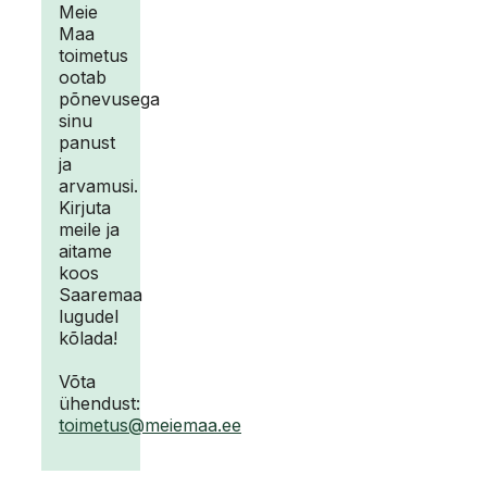
Meie
Maa
toimetus
ootab
põnevusega
sinu
panust
ja
arvamusi.
Kirjuta
meile ja
aitame
koos
Saaremaa
lugudel
kõlada!
Võta
ühendust:
toimetus@meiemaa.ee