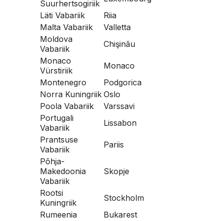
Suurhertsogiriik
Läti Vabariik
Riia
Malta Vabariik
Valletta
Moldova
Chişinău
Vabariik
Monaco
Monaco
Vürstiriik
Montenegro
Podgorica
Norra Kuningriik
Oslo
Poola Vabariik
Varssavi
Portugali
Lissabon
Vabariik
Prantsuse
Pariis
Vabariik
Põhja-
Makedoonia
Skopje
Vabariik
Rootsi
Stockholm
Kuningriik
Rumeenia
Bukarest