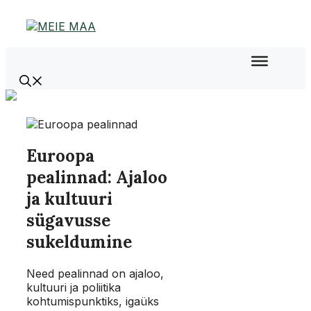
Liigu
sisu
juurde
Euroopa
pealinnad: Ajaloo
ja kultuuri
sügavusse
sukeldumine
Need pealinnad on ajaloo,
kultuuri ja poliitika
kohtumispunktiks, igaüks