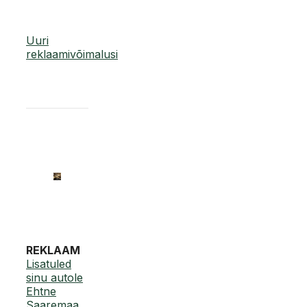
Uuri
reklaamivõimalusi
REKLAAM
Lisatuled
sinu autole
Ehtne
Saaremaa