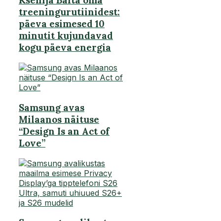
Ksenija Balta oma
treeningurutiinidest:
päeva esimesed 10
minutit kujundavad
kogu päeva energia
Samsung avas
Milaanos näituse
“Design Is an Act of
Love”