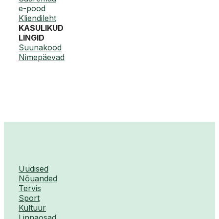
e-pood
Kliendileht
KASULIKUD
LINGID
Suunakood
Nimepäevad
Uudised
Nõuanded
Tervis
Sport
Kultuur
Linnaosad