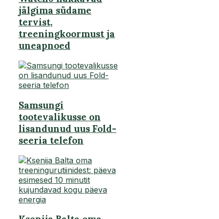
jälgima südame
tervist,
treeningkoormust ja
uneapnoed
Samsungi
tootevalikusse on
lisandunud uus Fold-
seeria telefon