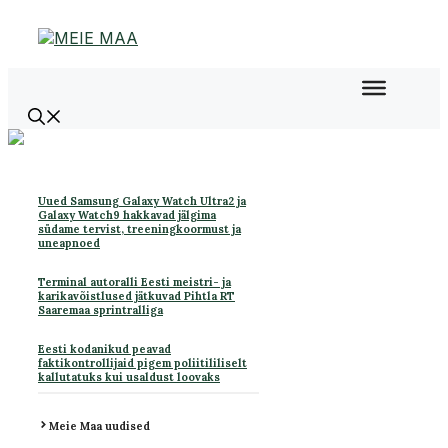
Liigu
sisu
juurde
Uued Samsung Galaxy Watch Ultra2 ja
Galaxy Watch9 hakkavad jälgima
südame tervist, treeningkoormust ja
uneapnoed
Terminal autoralli Eesti meistri- ja
karikavõistlused jätkuvad Pihtla RT
Saaremaa sprintralliga
Eesti kodanikud peavad
faktikontrollijaid pigem poliitililiselt
kallutatuks kui usaldust loovaks
Meie Maa uudised