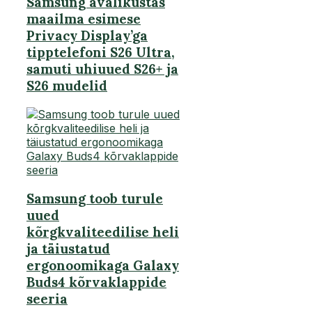
Samsung avalikustas
maailma esimese
Privacy Display’ga
tipptelefoni S26 Ultra,
samuti uhiuued S26+ ja
S26 mudelid
Samsung toob turule
uued
kõrgkvaliteedilise heli
ja täiustatud
ergonoomikaga Galaxy
Buds4 kõrvaklappide
seeria