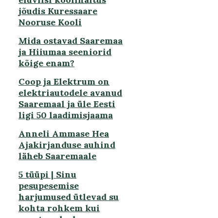
jõudis Kuressaare
Nooruse Kooli
Mida ostavad Saaremaa
ja Hiiumaa seeniorid
kõige enam?
Coop ja Elektrum on
elektriautodele avanud
Saaremaal ja üle Eesti
ligi 50 laadimisjaama
Anneli Ammase Hea
Ajakirjanduse auhind
läheb Saaremaale
5 tüüpi | Sinu
pesupesemise
harjumused ütlevad su
kohta rohkem kui