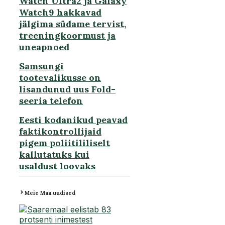
Watch Ultra2 ja Galaxy
Watch9 hakkavad
jälgima südame tervist,
treeningkoormust ja
uneapnoed
Samsungi
tootevalikusse on
lisandunud uus Fold-
seeria telefon
Eesti kodanikud peavad
faktikontrollijaid
pigem poliitililiselt
kallutatuks kui
usaldust loovaks
Meie Maa uudised