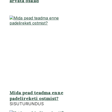
arvata oskad
Mida pead teadma enne
padelireketi ostmist?
SISUTURUNDUS