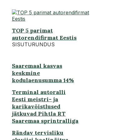
TOP 5 parimat
autorendifirmat Eestis
SISUTURUNDUS
Saaremaal kasvas
keskmine
kodulaenusumma 14%
Terminal autoralli
Eesti meistri- ja
karikavõistlused
jätkuvad Pihtla RT
Saaremaa sprintralliga
Rändav tervisliku
eluviisi koolinäitus