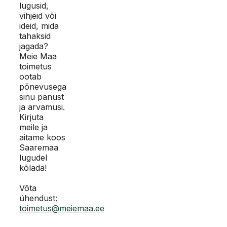
lugusid,
vihjeid või
ideid, mida
tahaksid
jagada?
Meie Maa
toimetus
ootab
põnevusega
sinu panust
ja arvamusi.
Kirjuta
meile ja
aitame koos
Saaremaa
lugudel
kõlada!
Võta
ühendust:
toimetus@meiemaa.ee