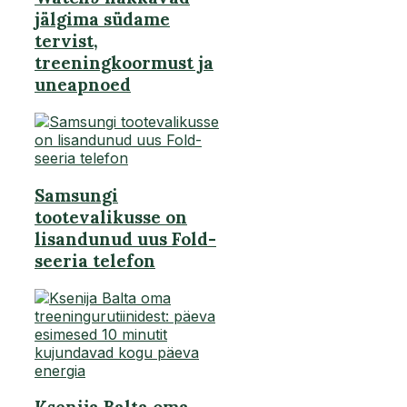
jälgima südame
tervist,
treeningkoormust ja
uneapnoed
Samsungi
tootevalikusse on
lisandunud uus Fold-
seeria telefon