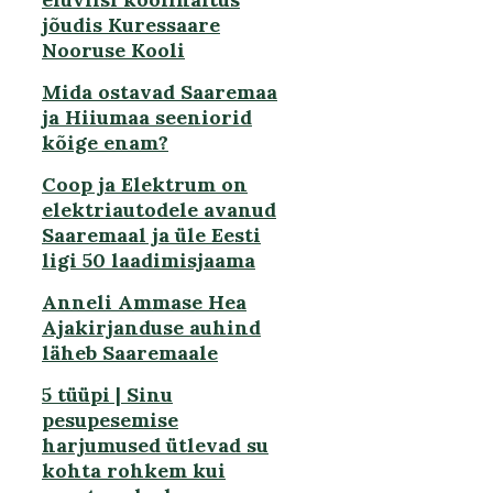
jõudis Kuressaare
Nooruse Kooli
Mida ostavad Saaremaa
ja Hiiumaa seeniorid
kõige enam?
Coop ja Elektrum on
elektriautodele avanud
Saaremaal ja üle Eesti
ligi 50 laadimisjaama
Anneli Ammase Hea
Ajakirjanduse auhind
läheb Saaremaale
5 tüüpi | Sinu
pesupesemise
harjumused ütlevad su
kohta rohkem kui