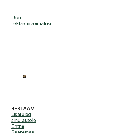
Uuri
reklaamivõimalusi
REKLAAM
Lisatuled
sinu autole
Ehtne
Saaremaa