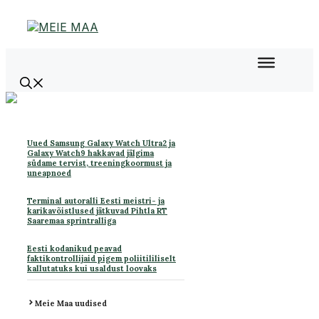
Liigu
sisu
juurde
Uued Samsung Galaxy Watch Ultra2 ja
Galaxy Watch9 hakkavad jälgima
südame tervist, treeningkoormust ja
uneapnoed
Terminal autoralli Eesti meistri- ja
karikavõistlused jätkuvad Pihtla RT
Saaremaa sprintralliga
Eesti kodanikud peavad
faktikontrollijaid pigem poliitililiselt
kallutatuks kui usaldust loovaks
Meie Maa uudised