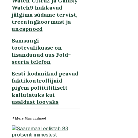
Watch Ultra2 ja Galaxy
Watch9 hakkavad
jälgima südame tervist,
treeningkoormust ja
uneapnoed
Samsungi
tootevalikusse on
lisandunud uus Fold-
seeria telefon
Eesti kodanikud peavad
faktikontrollijaid
pigem poliitililiselt
kallutatuks kui
usaldust loovaks
Meie Maa uudised