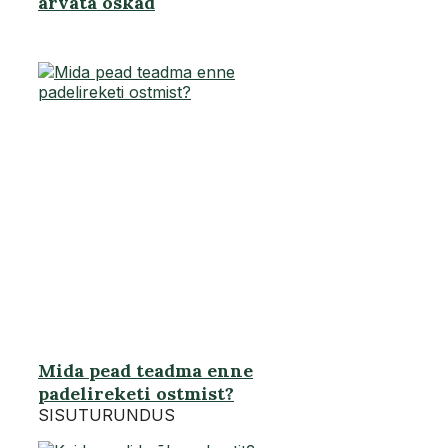
arvata oskad
Mida pead teadma enne
padelireketi ostmist?
SISUTURUNDUS