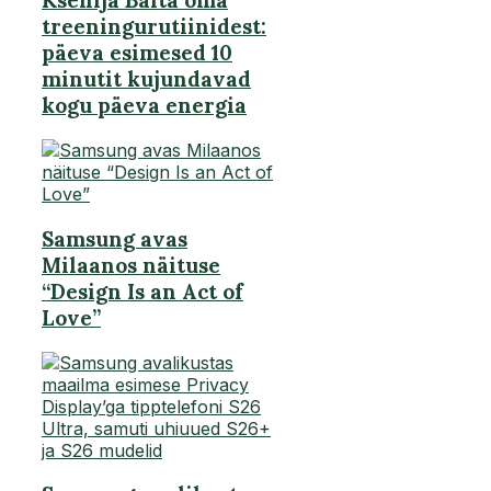
Ksenija Balta oma
treeningurutiinidest:
päeva esimesed 10
minutit kujundavad
kogu päeva energia
Samsung avas
Milaanos näituse
“Design Is an Act of
Love”