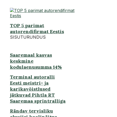
TOP 5 parimat
autorendifirmat Eestis
SISUTURUNDUS
Saaremaal kasvas
keskmine
kodulaenusumma 14%
Terminal autoralli
Eesti meistri- ja
karikavõistlused
jätkuvad Pihtla RT
Saaremaa sprintralliga
Rändav tervisliku
eluviisi koolinäitus