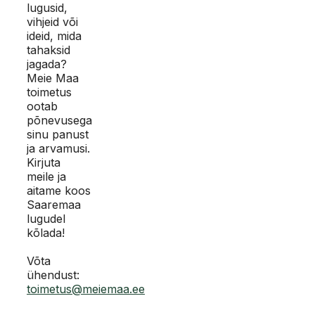
lugusid,
vihjeid või
ideid, mida
tahaksid
jagada?
Meie Maa
toimetus
ootab
põnevusega
sinu panust
ja arvamusi.
Kirjuta
meile ja
aitame koos
Saaremaa
lugudel
kõlada!
Võta
ühendust:
toimetus@meiemaa.ee