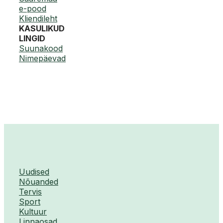
e-pood
Kliendileht
KASULIKUD
LINGID
Suunakood
Nimepäevad
Uudised
Nõuanded
Tervis
Sport
Kultuur
Linnaosad