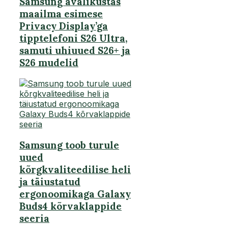
Samsung avalikustas
maailma esimese
Privacy Display’ga
tipptelefoni S26 Ultra,
samuti uhiuued S26+ ja
S26 mudelid
Samsung toob turule
uued
kõrgkvaliteedilise heli
ja täiustatud
ergonoomikaga Galaxy
Buds4 kõrvaklappide
seeria