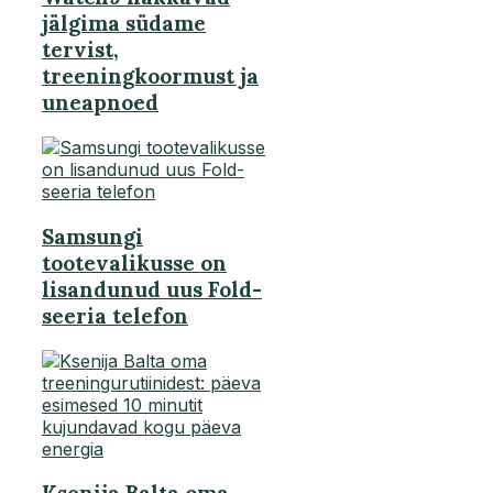
jälgima südame
tervist,
treeningkoormust ja
uneapnoed
Samsungi
tootevalikusse on
lisandunud uus Fold-
seeria telefon