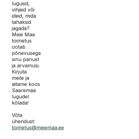
lugusid,
vihjeid või
ideid, mida
tahaksid
jagada?
Meie Maa
toimetus
ootab
põnevusega
sinu panust
ja arvamusi.
Kirjuta
meile ja
aitame koos
Saaremaa
lugudel
kõlada!
Võta
ühendust:
toimetus@meiemaa.ee