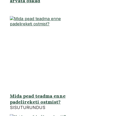
arvata oskad
Mida pead teadma enne
padelireketi ostmist?
SISUTURUNDUS