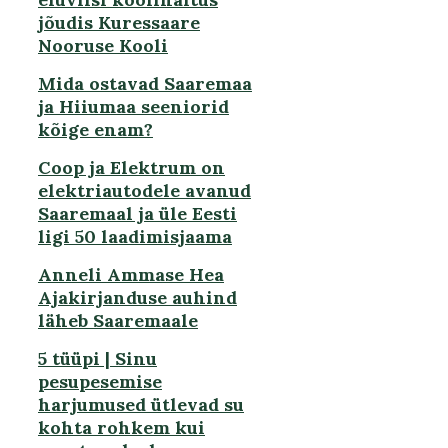
jõudis Kuressaare
Nooruse Kooli
Mida ostavad Saaremaa
ja Hiiumaa seeniorid
kõige enam?
Coop ja Elektrum on
elektriautodele avanud
Saaremaal ja üle Eesti
ligi 50 laadimisjaama
Anneli Ammase Hea
Ajakirjanduse auhind
läheb Saaremaale
5 tüüpi | Sinu
pesupesemise
harjumused ütlevad su
kohta rohkem kui