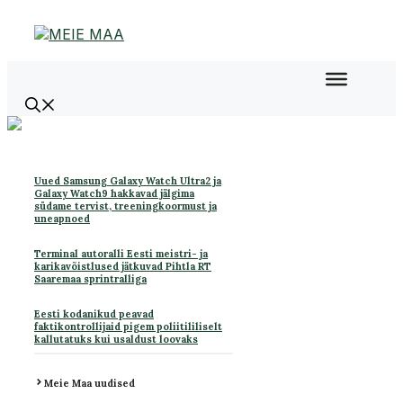
Liigu
sisu
juurde
Uued Samsung Galaxy Watch Ultra2 ja
Galaxy Watch9 hakkavad jälgima
südame tervist, treeningkoormust ja
uneapnoed
Terminal autoralli Eesti meistri- ja
karikavõistlused jätkuvad Pihtla RT
Saaremaa sprintralliga
Eesti kodanikud peavad
faktikontrollijaid pigem poliitililiselt
kallutatuks kui usaldust loovaks
Meie Maa uudised