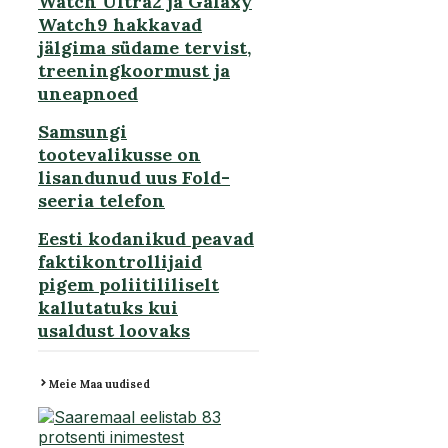
Watch Ultra2 ja Galaxy
Watch9 hakkavad
jälgima südame tervist,
treeningkoormust ja
uneapnoed
Samsungi
tootevalikusse on
lisandunud uus Fold-
seeria telefon
Eesti kodanikud peavad
faktikontrollijaid
pigem poliitililiselt
kallutatuks kui
usaldust loovaks
Meie Maa uudised