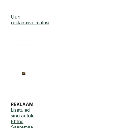
Uuri
reklaamivõimalusi
REKLAAM
Lisatuled
sinu autole
Ehtne
Saaremaa