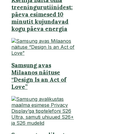
Ksenija Balta oma
treeningurutiinidest:
päeva esimesed 10
minutit kujundavad
kogu päeva energia
Samsung avas
Milaanos näituse
“Design Is an Act of
Love”