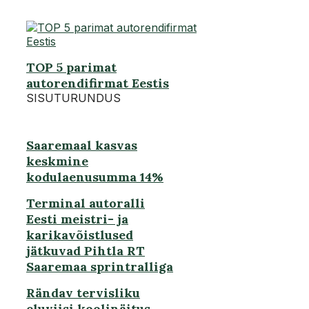
TOP 5 parimat
autorendifirmat Eestis
SISUTURUNDUS
Saaremaal kasvas
keskmine
kodulaenusumma 14%
Terminal autoralli
Eesti meistri- ja
karikavõistlused
jätkuvad Pihtla RT
Saaremaa sprintralliga
Rändav tervisliku
eluviisi koolinäitus