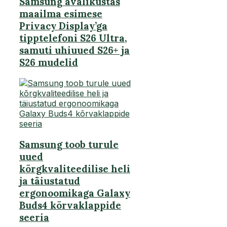
Samsung avalikustas
maailma esimese
Privacy Display’ga
tipptelefoni S26 Ultra,
samuti uhiuued S26+ ja
S26 mudelid
Samsung toob turule
uued
kõrgkvaliteedilise heli
ja täiustatud
ergonoomikaga Galaxy
Buds4 kõrvaklappide
seeria