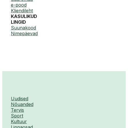
e-pood
Kliendileht
KASULIKUD
LINGID
Suunakood
Nimepäevad
Uudised
Nõuanded
Tervis
Sport
Kultuur
Linnaosad